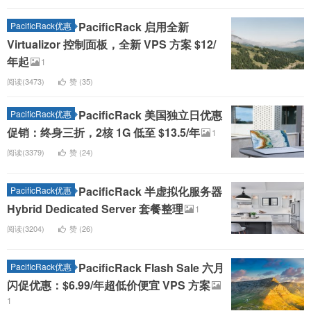
PacificRack 启用全新
PacificRack优惠
Virtualizor 控制面板，全新 VPS 方案 $12/
年起
1
阅读(3473)
赞 (
35
)
PacificRack 美国独立日优惠
PacificRack优惠
促销：终身三折，2核 1G 低至 $13.5/年
1
阅读(3379)
赞 (
24
)
PacificRack 半虚拟化服务器
PacificRack优惠
Hybrid Dedicated Server 套餐整理
1
阅读(3204)
赞 (
26
)
PacificRack Flash Sale 六月
PacificRack优惠
闪促优惠：$6.99/年超低价便宜 VPS 方案
1