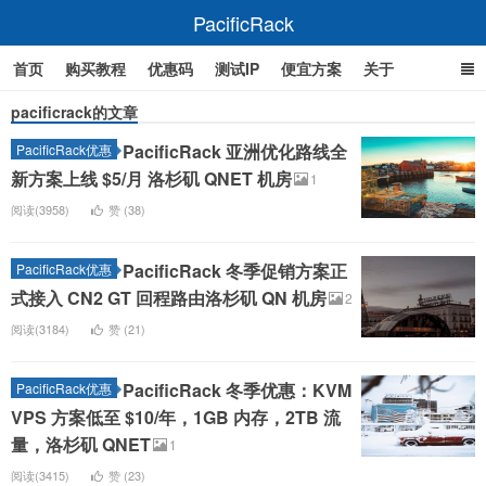
PacificRack
首页
购买教程
优惠码
测试IP
便宜方案
关于
pacificrack的文章
PacificRack 亚洲优化路线全
PacificRack优惠
新方案上线 $5/月 洛杉矶 QNET 机房
1
阅读(3958)
赞 (
38
)
PacificRack 冬季促销方案正
PacificRack优惠
式接入 CN2 GT 回程路由洛杉矶 QN 机房
2
阅读(3184)
赞 (
21
)
PacificRack 冬季优惠：KVM
PacificRack优惠
VPS 方案低至 $10/年，1GB 内存，2TB 流
量，洛杉矶 QNET
1
阅读(3415)
赞 (
23
)